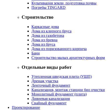
Культивация земли, подготовка почвы
Погребы TINGARD
Строительство
Каркасные дома
Дома из клееного бруса
Дома из газобетона
Дома из бревна
Дома из бруса
Дома из поризованного кирпича
Бани
Строительство малых архитектурных форм
Отдельные виды работ
Утепленная шведская плита (УШП)
Дренаж участка
Ленточный фундамент
Канализация, монтаж станции био очистки
Монолитный фундамент (плита)
Ливневая канализация
Свайный фундамент
Проектирование